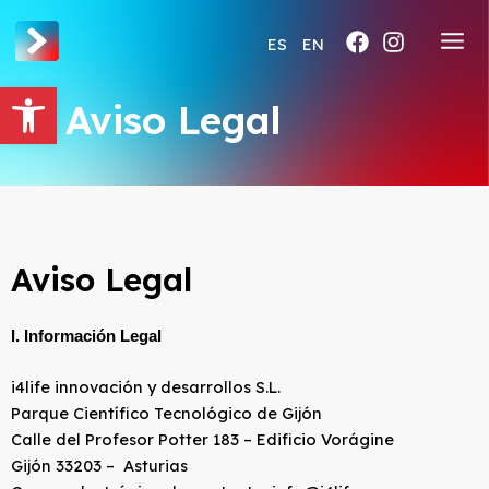
Ir
al
ES
EN
contenido
Abrir barra de herramientas
Aviso Legal
Aviso Legal
I. Información Legal
i4life innovación y desarrollos S.L.
Parque Científico Tecnológico de Gijón
Calle del Profesor Potter 183 – Edificio Vorágine
Gijón 33203 – Asturias